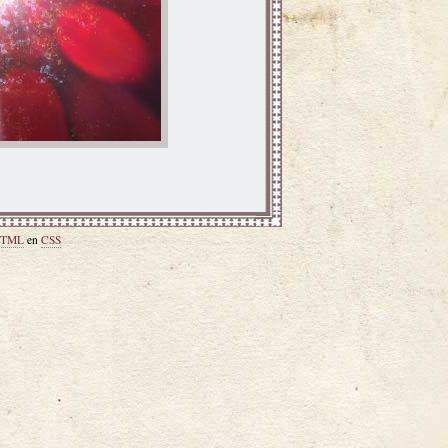
TML
en
CSS