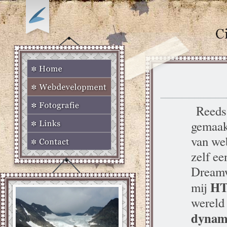
Reeds 
gemaak
van we
zelf ee
Dreamw
H
mij
wereld
dynami