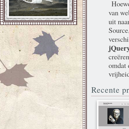
Hoewe
van we
uit naa
Source
versch
jQuer
creëre
omdat 
vrijhei
Recente pr