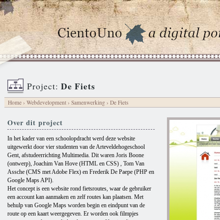
De Fiets
Project:
Home
›
Webdevelopment
›
Samenwerking
› De Fiets
Over dit project
In het kader van een schoolopdracht werd deze website
uitgewerkt door vier studenten van de Arteveldehogeschool
Gent, afstudeerrichting Multimedia. Dit waren Joris Boone
(ontwerp), Joachim Van Hove (HTML en CSS) , Tom Van
Assche (CMS met Adobe Flex) en Frederik De Paepe (PHP en
Google Maps API).
Het concept is een website rond fietsroutes, waar de gebruiker
een account kan aanmaken en zelf routes kan plaatsen. Met
behulp van Google Maps worden begin en eindpunt van de
route op een kaart weergegeven. Er worden ook filmpjes