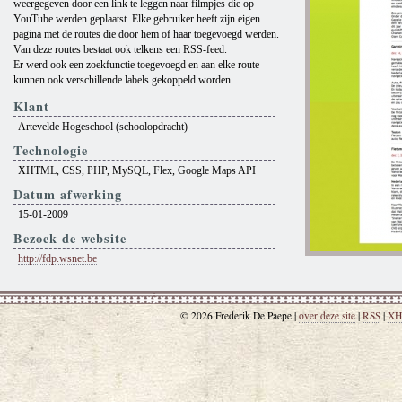
weergegeven door een link te leggen naar filmpjes die op
YouTube werden geplaatst. Elke gebruiker heeft zijn eigen
pagina met de routes die door hem of haar toegevoegd werden.
Van deze routes bestaat ook telkens een RSS-feed.
Er werd ook een zoekfunctie toegevoegd en aan elke route
kunnen ook verschillende labels gekoppeld worden.
Klant
Artevelde Hogeschool (schoolopdracht)
Technologie
XHTML, CSS, PHP, MySQL, Flex, Google Maps API
Datum afwerking
15-01-2009
Bezoek de website
http://fdp.wsnet.be
© 2026 Frederik De Paepe |
over deze site
|
RSS
|
XH