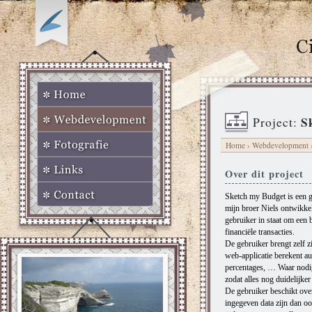
Sk
Project:
Home
›
Webdevelopment
Over dit project
Sketch my Budget is een gr
mijn broer Niels ontwikkel
gebruiker in staat om een b
financiële transacties.
De gebruiker brengt zelf z
web-applicatie berekent au
percentages, … Waar nodi
zodat alles nog duidelijker 
De gebruiker beschikt over
ingegeven data zijn dan ook