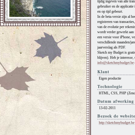
tijdig ingeven van alle tran
gebruiker en de applicatie i
en op tijd gebeurt.
In de beta-versie zijn al h
registreren van transacties
van de evolutie per rekeni
wordt verder gewerkt aan n
een versie voor iPhone, v
verschillende maanden/jar
jaarverslag als PDF.
Sketch my Budget is gratis
blijven). Heb je interesse
info@sketchmybudget.be
Klant
Eigen productie
Technologie
HTML, CSS, PHP (Zend
Datum afwerking
13-02-2011
Bezoek de websit
http://sketchmybudget.be