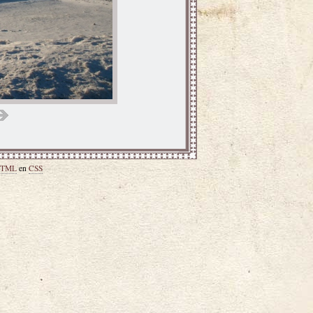
TML
en
CSS