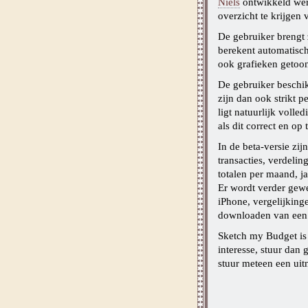
Niels
ontwikkeld werd
overzicht te krijgen v
De gebruiker brengt 
berekent automatisc
ook grafieken getoond
De gebruiker beschik
zijn dan ook strikt p
ligt natuurlijk volled
als dit correct en op 
In de beta-versie zij
transacties, verdelin
totalen per maand, j
Er wordt verder gewe
iPhone, vergelijking
downloaden van een 
Sketch my Budget is g
interesse, stuur dan
stuur meteen een uit